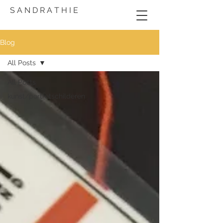
S A N D R A T H I E
Blog
All Posts
All Posts
kunst/portretschilderen