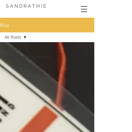
S A N D R A T H I E
Blog
All Posts
All Posts
kunst/portretschilderen