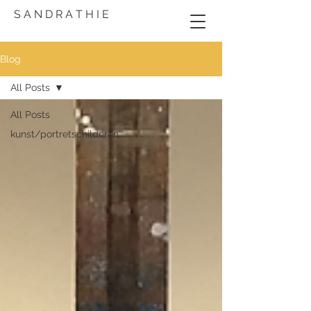
S A N D R A T H I E
Blog
All Posts
All Posts
kunst/portretschilderen